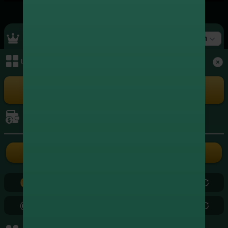
Top Ranking
สล็อต
เมนูหลัก
+3,977,637.00
1
xxxxxx3839
สล็อต
+3,165,438.00
2
xxxxxx5262
เล่นเกม
สล็อต
+2,747,677.34
3
xxxxxx0568
สล็อต
การเงิน
+2,342,868.70
4
xxxxxx5799
สล็อต
ฝากเงิน
ถอนเงิน
+2,230,564.59
5
xxxxxx0558
สล็อต
0.00
0.00
+2,228,109.00
6
xxxxxx8724
สล็อต
0.00
0.00
+2,049,038.00
7
xxxxxx7416
สล็อต