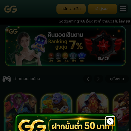
สมัครสมาชิก
เข้าสู่ระบบ
Godgaming168 เว็บตรงแท้ จ่ายชัวร์ ไม่ล็อคยูส เกมค
ป๊อกเด้ง การันตีความมั่นคง มีทีมงานดูแล 24 ชั่วโมง ฝาก
Item
3
ค่ายเกมยอดนิยม
ดูทั้งหมด
of
7