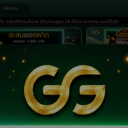
เล่นเกม
 มีทีมงานดูแล 24 ชั่วโมง ฝากง่าย ถอนได้จริง