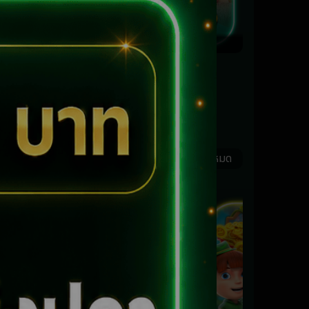
JILI
CQ9
SAB
ดูทั้งหมด