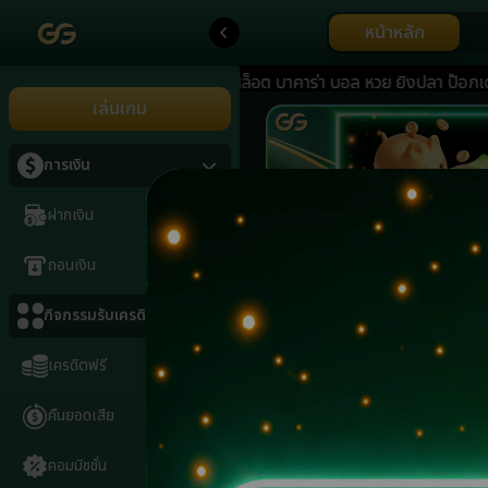
หน้าหลัก
หน้าหลัก
เกมครบวงจร สล็อต บาคาร่า บอล หวย ยิงปลา ป๊อกเด้ง การันตีความมั่นคง
เล่นเกม
การเงิน
ฝากเงิน
Item
4
ค่ายเกมยอดนิยม
ถอนเงิน
of
7
กิจกรรมรับเครดิต
เครดิตฟรี
คืนยอดเสีย
คอมมิชชั่น