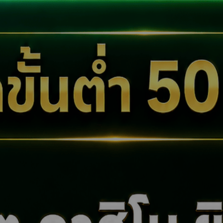
NAGA
REDTIGER
JOKER
กีฬา
ยิงปลา
แทงหวย
ป๊อกเด้ง
เกมฮิต
เกมฮิต