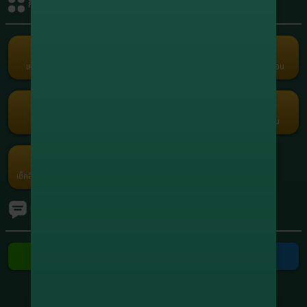
กิจกรรมรับเครดิต
+2,007,061.64
8
xxxxxx0558
สล็อต
+1,883,934.00
9
xxxxxx2686
สล็อต
เครดิตฟรี
คืนยอดเสีย
คอมมิชชั่น
แนะนำเพื่อน
Term and Conditions
+1,836,989.30
10
xxxxxx5664
Copyright © 2026 Godgaming168 All Rights Reserved.
สล็อต
เว็บตรง เกมครบ Godgaming168 มั่นคง ปลอดภัย ไม่ล็อคยูส ฝากถอนเร็ว
สล็อต บาคาร่า บอล หวย ออนไลน์ 24 ชั่วโมง
กงล้อ
รับแต้มฟรี
กรอกโค้ด
โปรโมชัน
ค่ายเกม
เช็คอินประจำวัน
Ranking
ทัวร์นาเมนต์
ติดต่อเรา
ติดต่อ Line
ติดต่อ Telegram