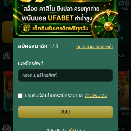
NOLIMIT
FACHAI
PRAGMATICPLAY
PGS
Item
7
of
สล็อต
คาสิโน
กีฬา
ยิงปลา
แทงหวย
22
สมัครสมาชิก
1 / 3
ติดต่อฝ่ายบริการลูกค้า
สล็อต
ดูทั้งหมด
เบอร์โทรศัพท์
เกมฮิต
เกมฮิต
เกมฮิต
ยอมรับเงื่อนไขการสมัครสมาชิก
อ่านเพิ่มเติม
ถัดไป
JILI
RSG
PRAGMATICPLAY
JOKE
คาสิโน
ดูทั้งหมด
มีบัญชีแล้ว
เข้าสู่ระบบ