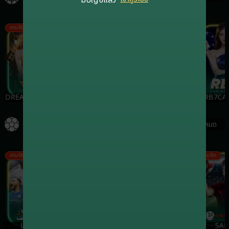
เกมฮิต
เกมฮิต
เกมฮิต
DREAMGAMING
EVOLUTION
SA
RB7CAS
กีฬา
ดูทั้งหมด
เกมฮิต
เกมฮิต
เกมฮิต
เกมฮิต
LALIKA
ONEBX
SBO
SAB