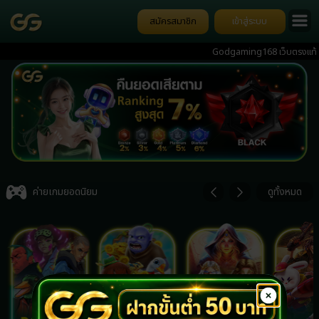
สมัครสมาชิก
เข้าสู่ระบบ
Godgaming168 เว็บตรงแท้ จ่ายชัวร์
ป๊อกเด้ง การันตีความมั่นคง มีทีมงานด
Item
3
ค่ายเกมยอดนิยม
ดูทั้งหมด
of
7