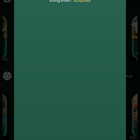
เกมฮิต
เกมฮิต
ING
EVOLUTION
SA
RB7CASINO
PR
กีฬา
ดูทั้งหมด
เกมฮิต
เกมฮิต
เกมฮิต
ONEBX
SBO
SABA
RB7