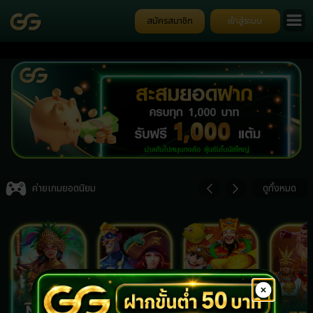
สมัครสมาชิก
เข้าสู่ระบบ
Go
ป๊อ
Item
4
ค่ายเกมยอดนิยม
ดูทั้งหมด
of
7