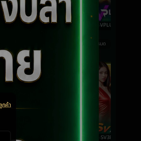
DRAGOONSOFT
VPLUS
ดูทั้งหมด
ูกค้า
PRAGMAT...
SV388