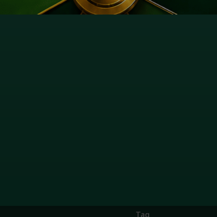
All Rights
คง ปลอดภัย ไม่ล็อค
ย ออนไลน์ 24 ชั่วโมง
Tag