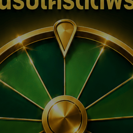
xxxxxx8724
4
สล็อต
ยอดเล่นวันนี้
xxxxxx5799
5
+4,089,336.00
xxxxxx7416
6
สล็อต
ยอดเล่นวันนี้
xxxxxx0558
7
+3,117,125.00
xxxxxx3004
8
สล็อต
ยอดเล่นวันนี้
xxxxxx2686
9
+2,778,979.84
xxxxxx5664
10
ค่ายเกม