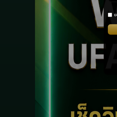
กีฬา
ย
เกมฮิต
เกมฮิต
UFA
LALIKA
ONE
Top Ranking