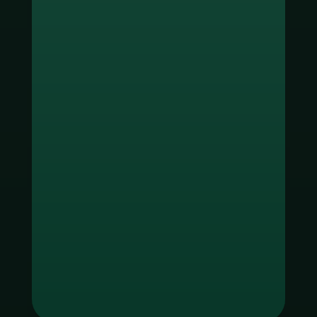
ช่องทางชำระเงิน