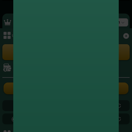
Top Ranking
สล็อต
เมนูหลัก
+4,028,510.00
1
xxxxxx3839
สล็อต
+3,192,983.00
2
xxxxxx5262
เล่นเกม
สล็อต
+2,719,817.84
3
xxxxxx0568
สล็อต
การเงิน
+2,137,899.00
4
xxxxxx8724
สล็อต
ฝากเงิน
ถอนเงิน
+2,131,992.59
5
xxxxxx0558
สล็อต
0.00
0.00
+2,080,007.70
6
xxxxxx5799
สล็อต
0.00
0.00
+1,990,904.00
7
xxxxxx7416
สล็อต