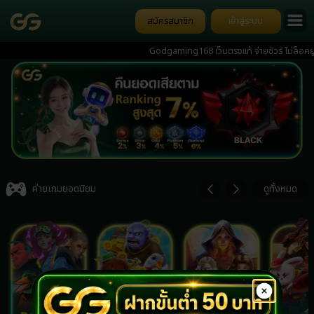
สมัครสมาชิก
เข้าสู่ระบบ
Godgaming168 เว็บตรงแท้ จ่ายชัวร์ ไม่ล็อคยูส เก
ป๊อกเด้ง การันตีความมั่นคง มีทีมงานดูแล 24 ชั่วโมง 
Item
3
ค่ายเกมยอดนิยม
ดูทั้งหมด
of
7