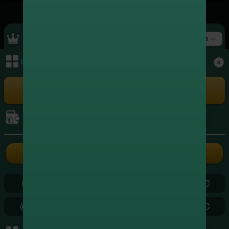
Top Ranking
สล็อต
เมนูหลัก
+4,065,495.00
1
xxxxxx3839
สล็อต
+3,247,778.00
2
xxxxxx5262
เล่นเกม
สล็อต
+2,778,979.84
3
xxxxxx0568
สล็อต
การเงิน
+2,286,738.70
4
xxxxxx5799
สล็อต
ฝากเงิน
ถอนเงิน
+2,242,969.00
5
xxxxxx8724
สล็อต
0.00
0.00
+2,235,946.59
6
xxxxxx0558
สล็อต
0.00
0.00
+1,986,144.00
7
xxxxxx7416
สล็อต