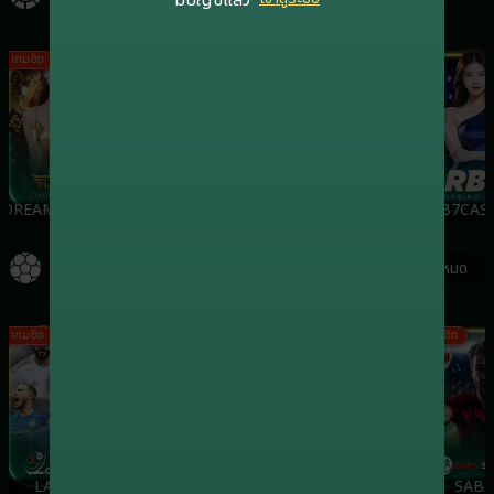
เกมฮิต
เกมฮิต
เกมฮิต
DREAMGAMING
EVOLUTION
SA
RB7CAS
กีฬา
ดูทั้งหมด
เกมฮิต
เกมฮิต
เกมฮิต
เกมฮิต
LALIKA
ONEBX
SBO
SABA