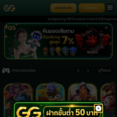
สมัครสมาชิก
เข้าสู่ระบบ
Godgaming168 เว็บตรงแท้ จ่ายชัวร์ ไม่ล็อคยูส เกมครบว
ป๊อกเด้ง การันตีความมั่นคง มีทีมงานดูแล 24 ชั่วโมง ฝากง่
Item
3
ค่ายเกมยอดนิยม
ดูทั้งหมด
of
7