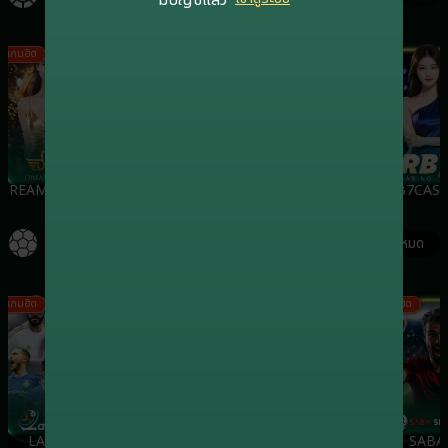
เกมฮิต
เกมฮิต
เกมฮิต
DREAMGAMING
EVOLUTION
SA
RB7CASI
กีฬา
ดูทั้งหมด
เกมฮิต
เกมฮิต
เกมฮิต
เกมฮิต
LALIKA
ONEBX
SBO
SABA