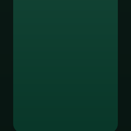
ช่องทางชำระเงิน