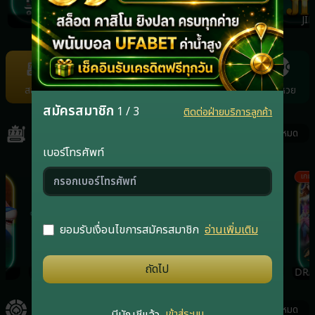
NAGA
REDTIGER
JOKER
JIL
Item
11
of
สล็อต
คาสิโน
กีฬา
ยิงปลา
แทงหวย
22
สมัครสมาชิก
1 / 3
ติดต่อฝ่ายบริการลูกค้า
สล็อต
ดูทั้งหมด
เบอร์โทรศัพท์
เกมฮิต
เกมฮิต
เกมฮ
ยอมรับเงื่อนไขการสมัครสมาชิก
อ่านเพิ่มเติม
ถัดไป
RSG
PRAGMATICPLAY
JOKER
DRA
คาสิโน
ดูทั้งหมด
มีบัญชีแล้ว
เข้าสู่ระบบ