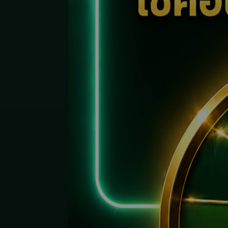
xxxxxx3839
xxxxxx5262
xxxxxx0568