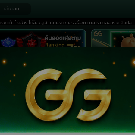
เล่นเกม
คยูส เกมครบวงจร สล็อต บาคาร่า บอล หวย ยิงปลา ป๊อกเด้ง การันตีความม