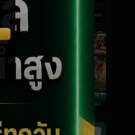
ดูทั้งหมด
RB7SPORTBOOK
IMSPORT
IM
สล็อต