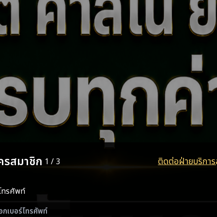
PRAGMATICPLAY
JOKER
เกมฮิต
ครสมาชิก
ติดต่อฝ่ายบริการล
1 / 3
โทรศัพท์
SA
RB7CASINO