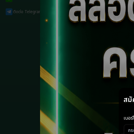
ติดต่อ Telegram
T
JILI
RSG
คาสิโน
เกมฮิต
เกมฮิต
สมั
เบอร์
DREAMGAMING
EVOLUTION