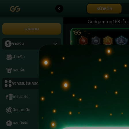
หน้าหลัก
หน้าหลัก
Godgaming168 เว็บตรงแท้ จ่ายชัวร์ ไม่ล็อ
เล่นเกม
การเงิน
ฝากเงิน
Item
3
ค่ายเกมยอดนิยม
ถอนเงิน
of
7
กิจกรรมรับเครดิต
เครดิตฟรี
คืนยอดเสีย
คอมมิชชั่น