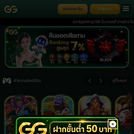
สมัครสมาชิก
เข้าสู่ระบบ
Godgaming168 เว็บตรงแท้ จ่ายชัวร์ ไม่ล็อค
ป๊อกเด้ง การันตีความมั่นคง มีทีมงานดูแล 24 ชั
Item
3
ค่ายเกมยอดนิยม
ดูทั้งหมด
of
7