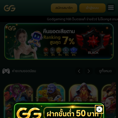
สมัครสมาชิก
เข้าสู่ระบบ
Godgaming168 เว็บตรงแท้ จ่ายชัวร์ ไม่ล็อคยูส เกมครบวง
ป๊อกเด้ง การันตีความมั่นคง มีทีมงานดูแล 24 ชั่วโมง ฝากง่าย
Item
3
ค่ายเกมยอดนิยม
ดูทั้งหมด
of
7