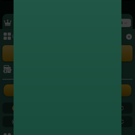
Top Ranking
สล็อต
เมนูหลัก
+4,065,836.00
1
xxxxxx3839
สล็อต
+3,240,653.00
2
xxxxxx5262
เล่นเกม
สล็อต
+2,778,979.84
3
xxxxxx0568
สล็อต
การเงิน
+2,350,799.00
4
xxxxxx8724
สล็อต
ฝากเงิน
ถอนเงิน
+2,300,929.10
5
xxxxxx5799
สล็อต
0.00
0.00
+2,102,538.00
6
xxxxxx7416
สล็อต
0.00
0.00
+2,031,334.00
7
xxxxxx3004
สล็อต