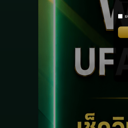
กีฬา
ย
เกมฮิต
เกมฮิต
LALIKA
ONEBX
Top Ranking