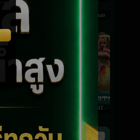
ดูทั้งหมด
RB7SPORTBOOK
IMSPORT
IM
สล็อต