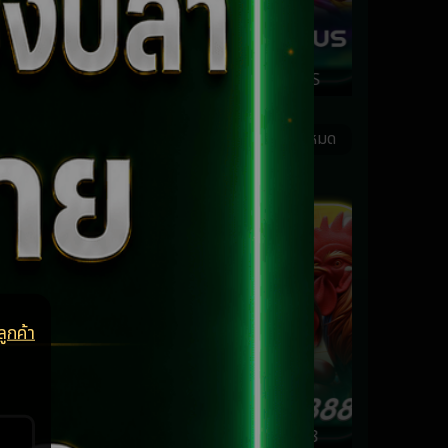
DRAGOONSOFT
VPLUS
F
ดูทั้งหมด
ูกค้า
PRAGMAT...
SV388
WM