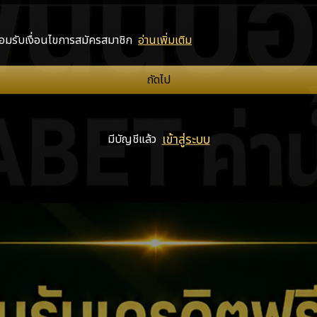
อมรับเงื่อนไขการสมัครสมาชิก
อ่านเพิ่มเติม
ถัดไป
เกมฮิต
เกมฮิต
เข้าสู่ระบบ
มีบัญชีแล้ว
SBO
SABA