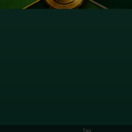
All Rights
คง ปลอดภัย ไม่ล็อค
ย ออนไลน์ 24 ชั่วโมง
Tag