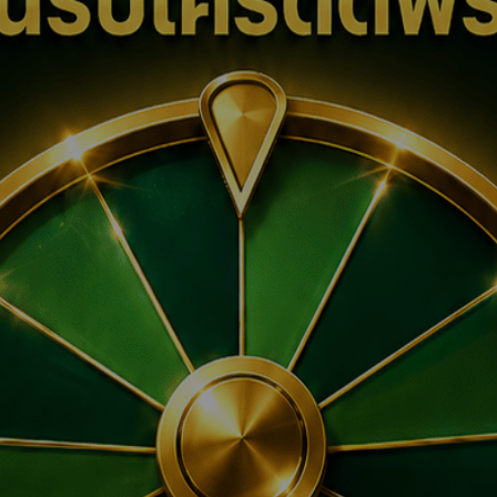
xxxxxx8724
4
สล็อต
ยอดเล่นวันนี้
xxxxxx5799
5
+4,065,836.00
xxxxxx7416
6
สล็อต
ยอดเล่นวันนี้
xxxxxx3004
7
+3,240,653.00
xxxxxx0558
8
สล็อต
ยอดเล่นวันนี้
xxxxxx2686
9
+2,778,979.84
xxxxxx5664
10
ค่ายเกม