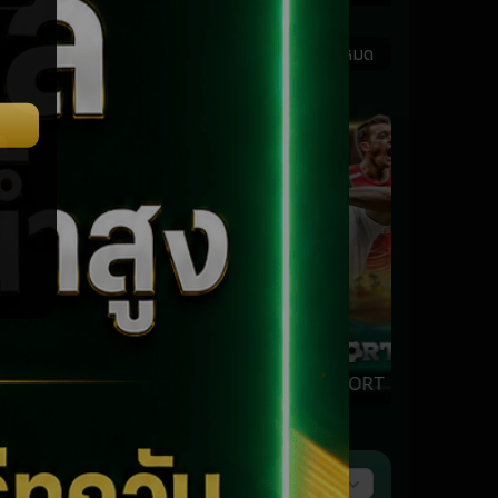
ดูทั้งหมด
RB7SPORTBOOK
IMSPORT
I
สล็อต