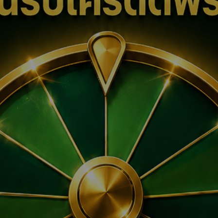
xxxxxx5799
4
สล็อต
ยอดเล่นวันนี้
xxxxxx8724
5
+3,977,637.00
xxxxxx0558
6
สล็อต
ยอดเล่นวันนี้
xxxxxx7416
7
+3,165,438.00
xxxxxx3004
8
สล็อต
ยอดเล่นวันนี้
xxxxxx2686
9
+2,747,677.34
xxxxxx8880
10
ค่ายเกม