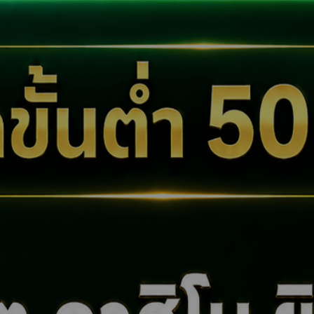
AGMATICPLAY
PGSLOT
NAGA
กีฬา
ยิงปลา
แทงหวย
ป๊อกเด้ง
เกมฮิต
เกมฮิต