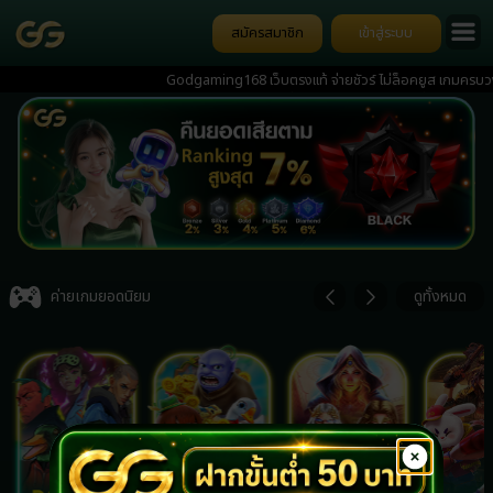
สมัครสมาชิก
เข้าสู่ระบบ
Godgaming168 เว็บตรงแท้ จ่ายชัวร์ ไม่ล็อคยูส เกมครบวงจร สล
ป๊อกเด้ง การันตีความมั่นคง มีทีมงานดูแล 24 ชั่วโมง ฝากง่าย ถอนได
Item
3
ค่ายเกมยอดนิยม
ดูทั้งหมด
of
7