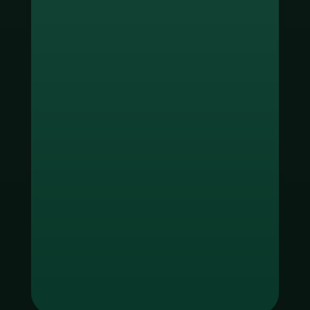
ช่องทางชำระเงิน