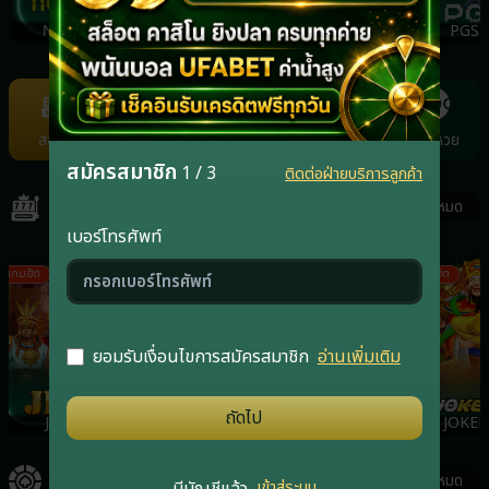
NOLIMIT
FACHAI
PRAGMATICPLAY
PGS
Item
8
of
สล็อต
คาสิโน
กีฬา
ยิงปลา
แทงหวย
22
สมัครสมาชิก
1 / 3
ติดต่อฝ่ายบริการลูกค้า
สล็อต
ดูทั้งหมด
เบอร์โทรศัพท์
เกมฮิต
เกมฮิต
เกมฮิต
ยอมรับเงื่อนไขการสมัครสมาชิก
อ่านเพิ่มเติม
ถัดไป
JILI
RSG
PRAGMATICPLAY
JOKER
คาสิโน
ดูทั้งหมด
มีบัญชีแล้ว
เข้าสู่ระบบ