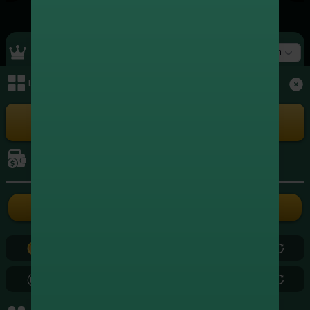
Top Ranking
สล็อต
เมนูหลัก
+4,031,386.00
1
xxxxxx3839
สล็อต
+3,117,125.00
2
xxxxxx5262
เล่นเกม
สล็อต
+2,778,979.84
3
xxxxxx0568
สล็อต
การเงิน
+2,304,737.00
4
xxxxxx8724
สล็อต
ฝากเงิน
ถอนเงิน
+2,186,795.10
5
xxxxxx5799
สล็อต
0.00
0.00
+2,116,012.00
6
xxxxxx7416
สล็อต
0.00
0.00
+2,041,061.64
7
xxxxxx0558
สล็อต