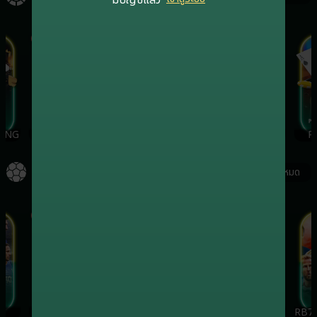
เกมฮิต
เกมฮิต
ING
EVOLUTION
SA
RB7CASINO
PR
กีฬา
ดูทั้งหมด
เกมฮิต
เกมฮิต
เกมฮิต
ONEBX
SBO
SABA
RB7