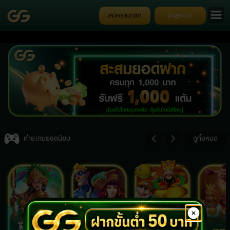
สมัครสมาชิก
เข้าสู่ระบบ
G
ป
Item
4
ค่ายเกมยอดนิยม
ดูทั้งหมด
of
7