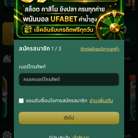
REDTIGER
JOKER
JILI
Item
12
of
สล็อต
คาสิโน
กีฬา
ยิงปลา
แทงหวย
22
สมัครสมาชิก
1 / 3
ติดต่อฝ่ายบริการลูกค้า
สล็อต
ดูทั้งหมด
เบอร์โทรศัพท์
เกมฮิต
เกมฮิต
เกมฮ
ยอมรับเงื่อนไขการสมัครสมาชิก
อ่านเพิ่มเติม
ถัดไป
RSG
PRAGMATICPLAY
JOKER
DRA
คาสิโน
ดูทั้งหมด
มีบัญชีแล้ว
เข้าสู่ระบบ