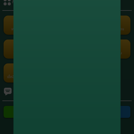
กิจกรรมรับเครดิต
+2,007,061.64
8
xxxxxx0558
สล็อต
+1,883,934.00
9
xxxxxx2686
สล็อต
เครดิตฟรี
คืนยอดเสีย
คอมมิชชั่น
แนะนำเพื่อน
Term and Conditions
+1,836,989.30
10
xxxxxx5664
Copyright © 2026 Godgaming168 All Rights Reserved.
สล็อต
เว็บตรง เกมครบ Godgaming168 มั่นคง ปลอดภัย ไม่ล็อคยูส ฝากถอนเร็ว
สล็อต บาคาร่า บอล หวย ออนไลน์ 24 ชั่วโมง
กงล้อ
รับแต้มฟรี
กรอกโค้ด
โปรโมชัน
ค่ายเกม
เช็คอินประจำวัน
Ranking
ทัวร์นาเมนต์
ติดต่อเรา
ติดต่อ Line
ติดต่อ Telegram