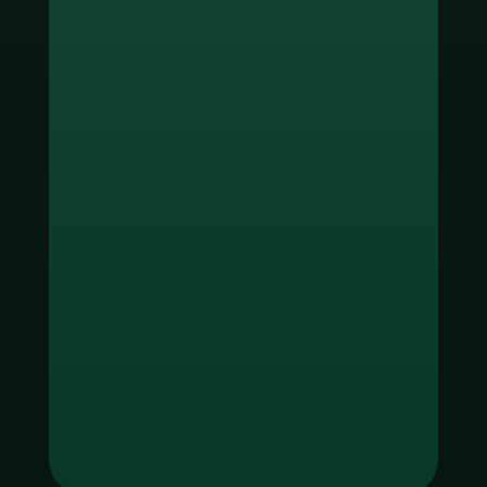
ช่องทางชำระเงิน