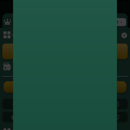
Top Ranking
สล็อต
เมนูหลัก
+4,065,836.00
1
xxxxxx3839
สล็อต
+3,240,653.00
2
xxxxxx5262
เล่นเกม
สล็อต
+2,778,979.84
3
xxxxxx0568
สล็อต
การเงิน
+2,337,489.00
4
xxxxxx8724
สล็อต
ฝากเงิน
ถอนเงิน
+2,283,639.10
5
xxxxxx5799
สล็อต
0.00
0.00
+2,102,538.00
6
xxxxxx7416
สล็อต
0.00
0.00
+2,031,334.00
7
xxxxxx3004
สล็อต