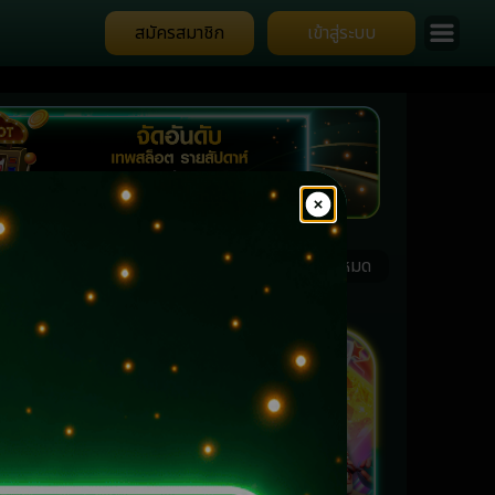
สมัครสมาชิก
เข้าสู่ระบบ
ดูทั้งหมด