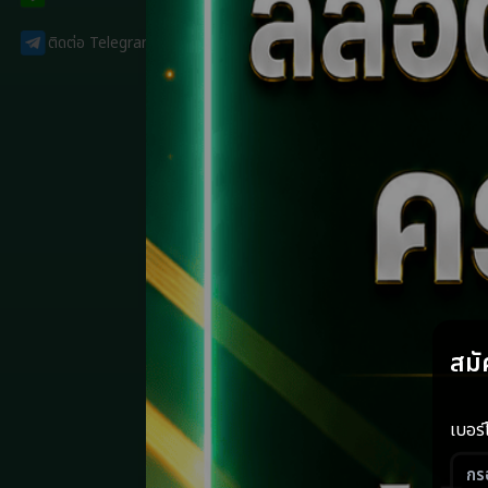
ติดต่อ Telegram
JILI
RSG
PRAGMA
คาสิโน
ต
เกมฮิต
เกมฮิต
สมั
เบอร์
DREAMGAMING
EVOLUTION
S