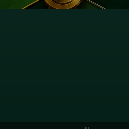
All Rights
คง ปลอดภัย ไม่ล็อค
ย ออนไลน์ 24 ชั่วโมง
Tag