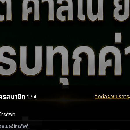
TICPLAY
JOKER
DRAGOONSOF
ครสมาชิก
ติดต่อฝ่ายบริการล
1 / 4
โทรศัพท์
A
RB7CASINO
PRAGMAT...