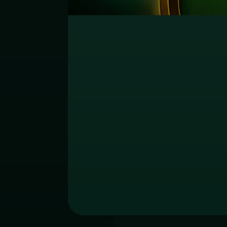
Term and Conditions
Copyright © 2026 Godgaming168 
Reserved.
เว็บตรง เกมครบ Godgaming168 มั่น
ยูส ฝากถอนเร็ว สล็อต บาคาร่า บอล หว