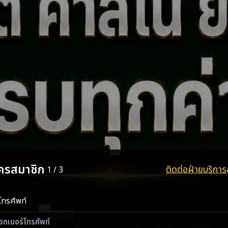
TICPLAY
JOKER
DRAGOONSOF
ครสมาชิก
ติดต่อฝ่ายบริการล
1 / 3
โทรศัพท์
A
RB7CASINO
PRAGMAT...