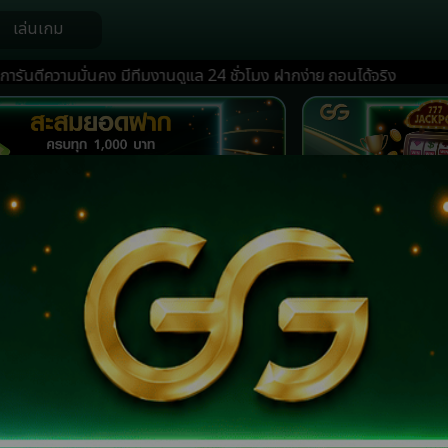
เล่นเกม
ทีมงานดูแล 24 ชั่วโมง ฝากง่าย ถอนได้จริง