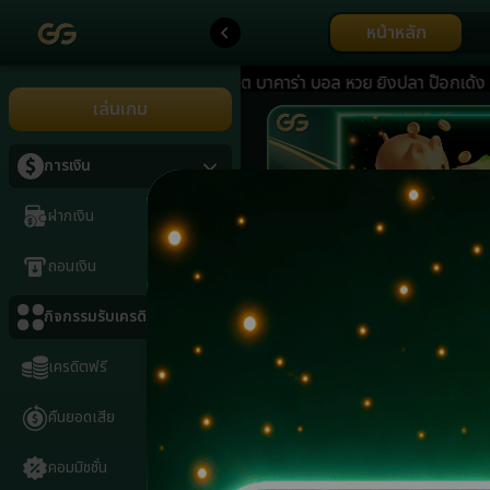
หน้าหลัก
หน้าหลัก
ครบวงจร สล็อต บาคาร่า บอล หวย ยิงปลา ป๊อกเด้ง การันตีความมั่นคง มี
เล่นเกม
การเงิน
ฝากเงิน
Item
4
ค่ายเกมยอดนิยม
ถอนเงิน
of
7
กิจกรรมรับเครดิต
เครดิตฟรี
คืนยอดเสีย
คอมมิชชั่น