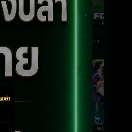
T
VPLUS
FACHAI
ดูทั้งหมด
ูกค้า
SV388
WMCASINO