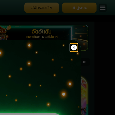
สมัครสมาชิก
เข้าสู่ระบบ
ดูทั้งหมด