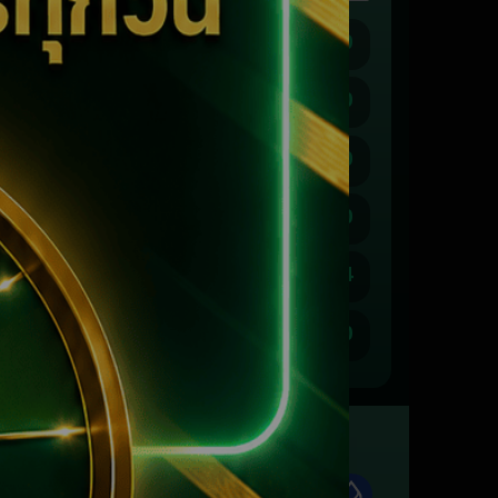
+2,350,799.00
สล็อต
+2,170,555.10
สล็อต
+2,102,538.00
สล็อต
+2,031,334.00
สล็อต
+2,007,061.64
สล็อต
+1,883,934.00
สล็อต
+1,836,989.30
สล็อต
ช่องทางชำระเงิน