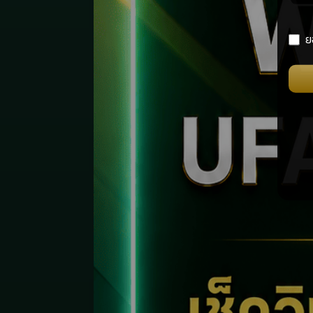
กีฬา
ย
ต
เกมฮิต
เกมฮิต
LALIKA
ONEBX
S
Top Ranking