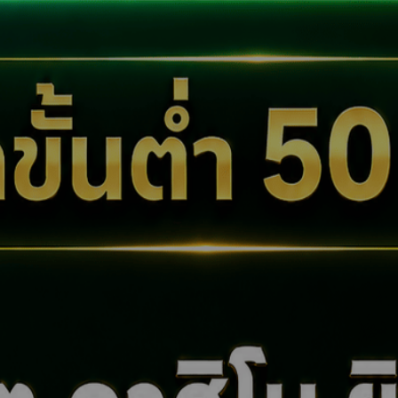
REDTIGER
JOKER
JILI
กีฬา
ยิงปลา
แทงหวย
ป๊อกเด้ง
เกมฮิต
เกมฮิต