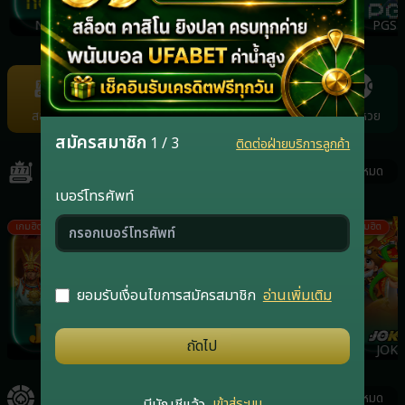
NOLIMIT
FACHAI
PRAGMATICPLAY
PGS
Item
7
of
สล็อต
คาสิโน
กีฬา
ยิงปลา
แทงหวย
22
สมัครสมาชิก
1 / 3
ติดต่อฝ่ายบริการลูกค้า
สล็อต
ดูทั้งหมด
เบอร์โทรศัพท์
เกมฮิต
เกมฮิต
เกมฮิต
ยอมรับเงื่อนไขการสมัครสมาชิก
อ่านเพิ่มเติม
ถัดไป
JILI
RSG
PRAGMATICPLAY
JOKE
คาสิโน
ดูทั้งหมด
มีบัญชีแล้ว
เข้าสู่ระบบ