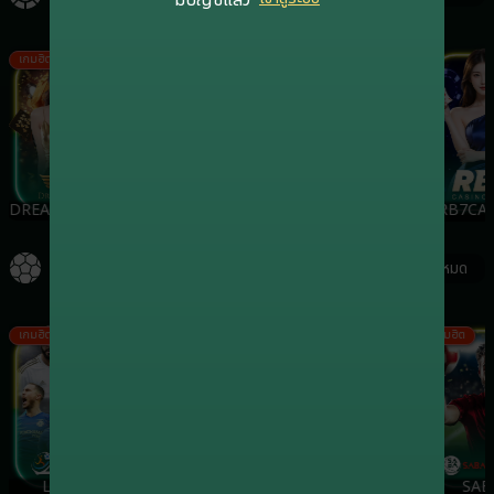
เกมฮิต
เกมฮิต
เกมฮิต
DREAMGAMING
EVOLUTION
SA
RB7CAS
กีฬา
ดูทั้งหมด
เกมฮิต
เกมฮิต
เกมฮิต
เกมฮิต
LALIKA
ONEBX
SBO
SAB