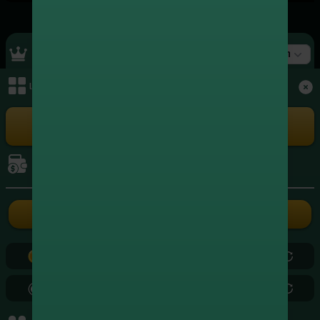
Top Ranking
สล็อต
เมนูหลัก
+4,065,836.00
1
xxxxxx3839
สล็อต
+3,240,653.00
2
xxxxxx5262
เล่นเกม
สล็อต
+2,778,979.84
3
xxxxxx0568
สล็อต
การเงิน
+2,324,549.00
4
xxxxxx8724
สล็อต
ฝากเงิน
ถอนเงิน
+2,278,089.10
5
xxxxxx5799
สล็อต
0.00
0.00
+2,128,813.64
6
xxxxxx0558
สล็อต
0.00
0.00
+2,029,934.00
7
xxxxxx7416
สล็อต