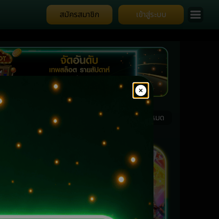
สมัครสมาชิก
เข้าสู่ระบบ
ดูทั้งหมด