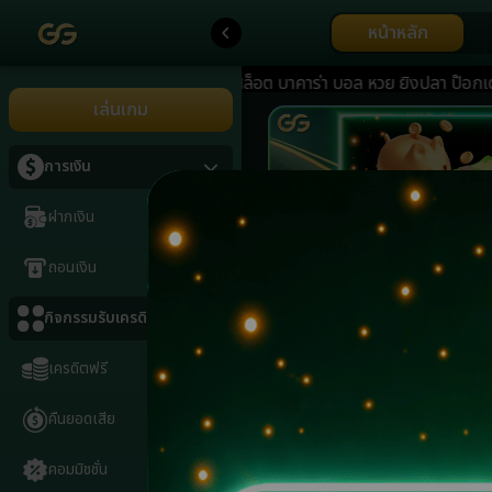
หน้าหลัก
หน้าหลัก
 เกมครบวงจร สล็อต บาคาร่า บอล หวย ยิงปลา ป๊อกเด้ง การันตีความมั่นค
เล่นเกม
การเงิน
ฝากเงิน
Item
4
ค่ายเกมยอดนิยม
ถอนเงิน
of
7
กิจกรรมรับเครดิต
เครดิตฟรี
คืนยอดเสีย
คอมมิชชั่น