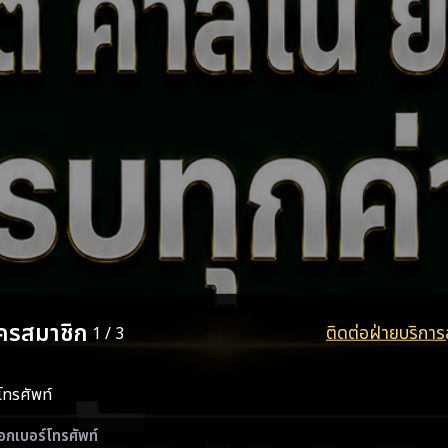
ATICPLAY
JOKER
DRAGOONSO
ครสมาชิก
ติดต่อฝ่ายบริการล
1 / 3
โทรศัพท์
SA
RB7CASINO
PRAGMAT...