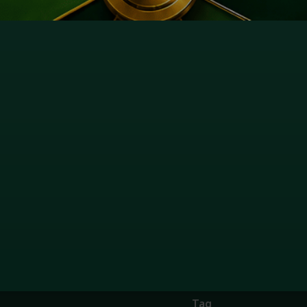
All Rights
คง ปลอดภัย ไม่ล็อค
ย ออนไลน์ 24 ชั่วโมง
Tag