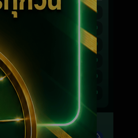
+2,292,068.70
สล็อต
+2,242,969.00
สล็อต
+2,235,946.59
สล็อต
+2,046,864.00
สล็อต
+1,943,275.00
สล็อต
+1,762,422.00
สล็อต
+1,690,788.80
สล็อต
ช่องทางชำระเงิน