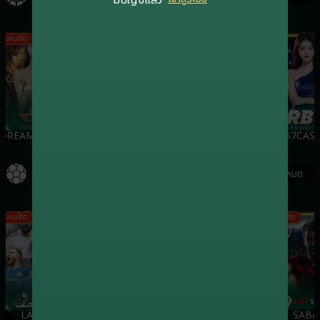
เกมฮิต
เกมฮิต
เกมฮิต
DREAMGAMING
EVOLUTION
SA
RB7CASI
กีฬา
ดูทั้งหมด
เกมฮิต
เกมฮิต
เกมฮิต
เกมฮิต
LALIKA
ONEBX
SBO
SABA