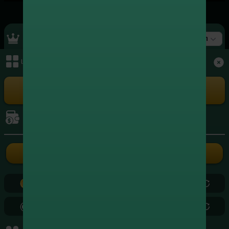
Top Ranking
สล็อต
เมนูหลัก
+4,031,386.00
1
xxxxxx3839
สล็อต
+3,117,125.00
2
xxxxxx5262
เล่นเกม
สล็อต
+2,778,979.84
3
xxxxxx0568
สล็อต
การเงิน
+2,304,737.00
4
xxxxxx8724
สล็อต
ฝากเงิน
ถอนเงิน
+2,186,795.10
5
xxxxxx5799
สล็อต
0.00
0.00
+2,116,012.00
6
xxxxxx7416
สล็อต
0.00
0.00
+2,041,061.64
7
xxxxxx0558
สล็อต