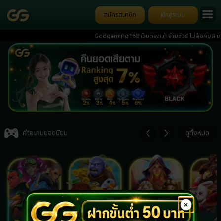
สมัครสมาชิก
เข้าสู่ระบบ
Godgaming168 เว็บตรงแท้ จ่ายชัวร์ ไม่ล็อคยูส เกมครบ
ป๊อกเด้ง การันตีความมั่นคง มีทีมงานดูแล 24 ชั่วโมง ฝากง่
Item
3
ค่ายเกมยอดนิยม
ดูทั้งหมด
of
7