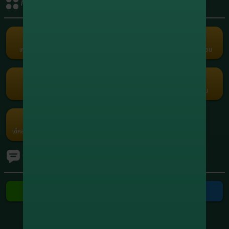
กิจกรรมรับเครดิต
+2,028,764.00
8
xxxxxx3004
สล็อต
+1,885,242.00
9
xxxxxx2686
สล็อต
เครดิตฟรี
คืนยอดเสีย
คอมมิชชั่น
แนะนำเพื่อน
Term and Conditions
+1,836,989.30
10
xxxxxx5664
Copyright © 2026 Godgaming168 All Rights Reserved.
สล็อต
เว็บตรง เกมครบ Godgaming168 มั่นคง ปลอดภัย ไม่ล็อคยูส ฝากถอนเร็ว
สล็อต บาคาร่า บอล หวย ออนไลน์ 24 ชั่วโมง
กงล้อ
รับแต้มฟรี
กรอกโค้ด
โปรโมชัน
ค่ายเกม
เช็คอินประจำวัน
Ranking
ทัวร์นาเมนต์
ติดต่อเรา
ติดต่อ Line
ติดต่อ Telegram