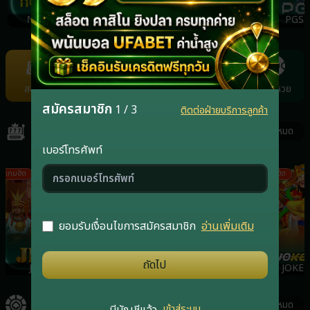
NOLIMIT
FACHAI
PRAGMATICPLAY
PGS
Item
7
of
สล็อต
คาสิโน
กีฬา
ยิงปลา
แทงหวย
22
สมัครสมาชิก
1 / 3
ติดต่อฝ่ายบริการลูกค้า
สล็อต
ดูทั้งหมด
เบอร์โทรศัพท์
เกมฮิต
เกมฮิต
เกมฮิต
ยอมรับเงื่อนไขการสมัครสมาชิก
อ่านเพิ่มเติม
ถัดไป
JILI
RSG
PRAGMATICPLAY
JOKER
คาสิโน
ดูทั้งหมด
มีบัญชีแล้ว
เข้าสู่ระบบ