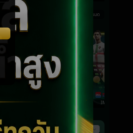
ดูทั้งหมด
OK
IMSPORT
IMESPORT
สล็อต