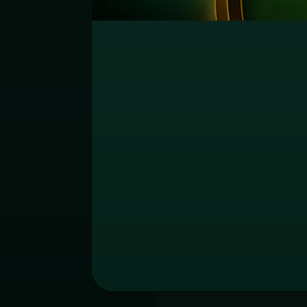
Term and Conditions
Copyright © 2026 Godgaming168 
Reserved.
เว็บตรง เกมครบ Godgaming168 มั่น
ยูส ฝากถอนเร็ว สล็อต บาคาร่า บอล หว