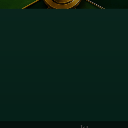
All Rights
คง ปลอดภัย ไม่ล็อค
ย ออนไลน์ 24 ชั่วโมง
Tag