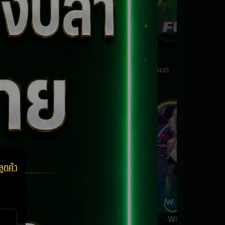
T
VPLUS
FACHAI
ดูทั้งหมด
ูกค้า
SV388
WMCASINO