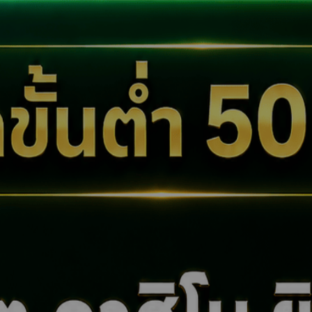
NAGA
REDTIGER
JOKER
กีฬา
ยิงปลา
แทงหวย
ป๊อกเด้ง
เกมฮิต
เกมฮิต