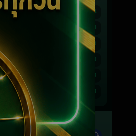
+2,778,979.84
สล็อต
+2,127,280.64
สล็อต
+2,103,522.00
สล็อต
+2,098,817.00
สล็อต
+2,097,615.10
สล็อต
+1,983,366.00
สล็อต
+1,851,804.30
สล็อต
ช่องทางชำระเงิน