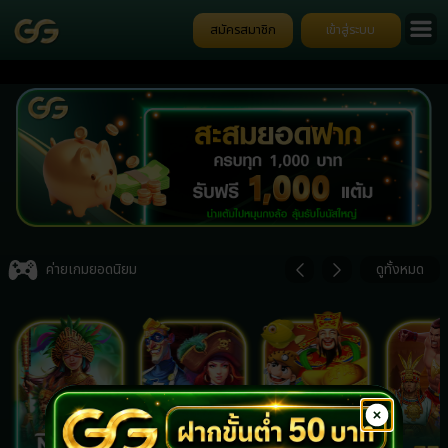
สมัครสมาชิก
เข้าสู่ระบบ
Go
ป๊อ
Item
4
ค่ายเกมยอดนิยม
ดูทั้งหมด
of
7