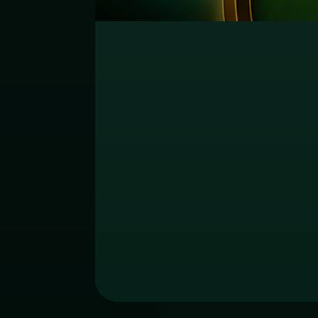
Term and Conditions
Copyright © 2026 Godgaming168 
Reserved.
เว็บตรง เกมครบ Godgaming168 มั่น
ยูส ฝากถอนเร็ว สล็อต บาคาร่า บอล หว