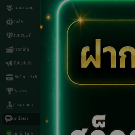
แนะนำเพื่อน
AI
PRAGMATICPLAY
PGSLOT
กงล้อ
Item
รับแต้มฟรี
11
of
กรอกโค้ด
สล็อต
คาสิโน
22
รับโปรโมชัน
สล็อต
เช็คอินประจำวัน
เกมฮิต
Ranking
ทัวร์นาเมนต์
ติดต่อเรา
ติดต่อ Line