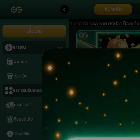
หน้าหลัก
หน้าหลัก
บวงจร สล็อต บาคาร่า บอล หวย ยิงปลา ป๊อกเด้ง การันตีความมั่นคง มีที
เล่นเกม
การเงิน
ฝากเงิน
Item
4
ค่ายเกมยอดนิยม
ถอนเงิน
of
7
กิจกรรมรับเครดิต
เครดิตฟรี
คืนยอดเสีย
คอมมิชชั่น