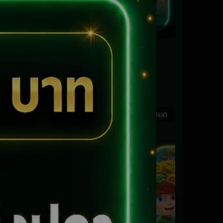
JILI
CQ9
SAB
ดูทั้งหมด