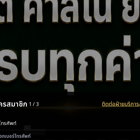
ICPLAY
JOKER
DRAGOONSOF
ครสมาชิก
ติดต่อฝ่ายบริการล
1 / 3
โทรศัพท์
A
RB7CASINO
PRAGMAT...