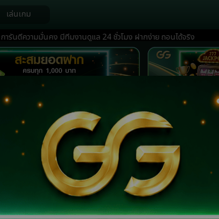
เล่นเกม
มงานดูแล 24 ชั่วโมง ฝากง่าย ถอนได้จริง