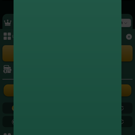
Top Ranking
สล็อต
เมนูหลัก
+4,141,309.00
1
xxxxxx3839
สล็อต
+3,290,605.00
2
xxxxxx5262
เล่นเกม
สล็อต
+2,778,979.84
3
xxxxxx0568
สล็อต
การเงิน
+2,288,007.00
4
xxxxxx8724
สล็อต
ฝากเงิน
ถอนเงิน
+2,227,165.10
5
xxxxxx5799
สล็อต
0.00
0.00
+2,106,308.00
6
xxxxxx7416
สล็อต
0.00
0.00
+2,087,617.00
7
xxxxxx3004
สล็อต