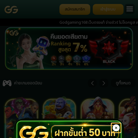
สมัครสมาชิก
เข้าสู่ระบบ
Godgaming168 เว็บตรงแท้ จ่ายชัวร์ ไม่ล็อคยูส เกมคร
ป๊อกเด้ง การันตีความมั่นคง มีทีมงานดูแล 24 ชั่วโมง ฝาก
Item
3
ค่ายเกมยอดนิยม
ดูทั้งหมด
of
7