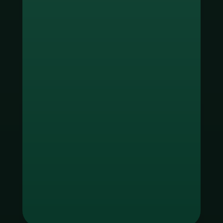
ช่องทางชำระเงิน