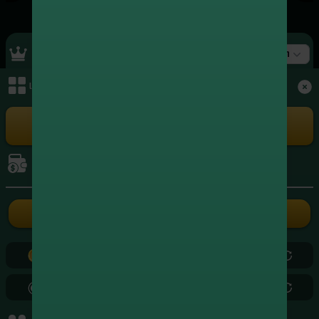
Top Ranking
สล็อต
เมนูหลัก
+4,089,838.50
1
xxxxxx3839
สล็อต
+3,207,598.00
2
xxxxxx5262
เล่นเกม
สล็อต
+2,778,979.84
3
xxxxxx0568
สล็อต
การเงิน
+2,278,089.10
4
xxxxxx5799
สล็อต
ฝากเงิน
ถอนเงิน
+2,273,119.00
5
xxxxxx8724
สล็อต
0.00
0.00
+2,165,493.64
6
xxxxxx0558
สล็อต
0.00
0.00
+2,029,934.00
7
xxxxxx7416
สล็อต