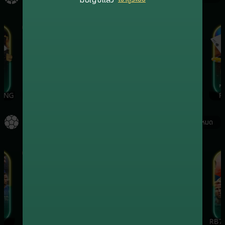
เกมฮิต
เกมฮิต
ING
EVOLUTION
SA
RB7CASINO
PR
กีฬา
ดูทั้งหมด
เกมฮิต
เกมฮิต
เกมฮิต
ONEBX
SBO
SABA
RB7