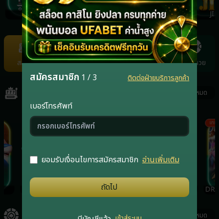
NAGA
REDTIGER
JOKER
JIL
Item
12
of
สล็อต
คาสิโน
กีฬา
ยิงปลา
แทงหวย
22
สมัครสมาชิก
1 / 3
ติดต่อฝ่ายบริการลูกค้า
สล็อต
ดูทั้งหมด
เบอร์โทรศัพท์
เกมฮิต
เกมฮิต
เกมฮ
ยอมรับเงื่อนไขการสมัครสมาชิก
อ่านเพิ่มเติม
ถัดไป
RSG
PRAGMATICPLAY
JOKER
DRA
คาสิโน
ดูทั้งหมด
มีบัญชีแล้ว
เข้าสู่ระบบ