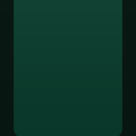
ช่องทางชำระเงิน