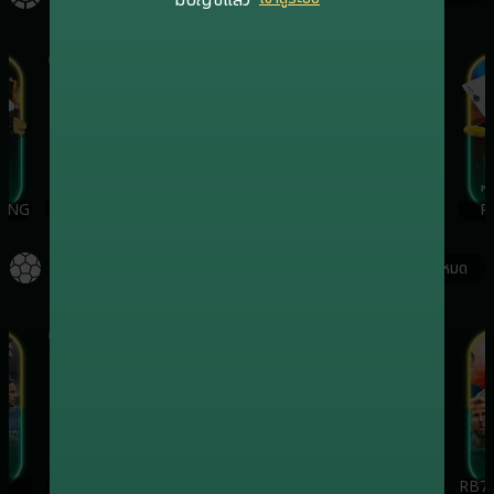
เกมฮิต
เกมฮิต
ING
EVOLUTION
SA
RB7CASINO
PR
กีฬา
ดูทั้งหมด
เกมฮิต
เกมฮิต
เกมฮิต
ONEBX
SBO
SABA
RB7