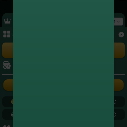
Top Ranking
สล็อต
เมนูหลัก
+4,065,836.00
1
xxxxxx3839
สล็อต
+3,240,653.00
2
xxxxxx5262
เล่นเกม
สล็อต
+2,778,979.84
3
xxxxxx0568
สล็อต
การเงิน
+2,324,549.00
4
xxxxxx8724
สล็อต
ฝากเงิน
ถอนเงิน
+2,278,089.10
5
xxxxxx5799
สล็อต
0.00
0.00
+2,107,093.64
6
xxxxxx0558
สล็อต
0.00
0.00
+2,100,300.00
7
xxxxxx7416
สล็อต