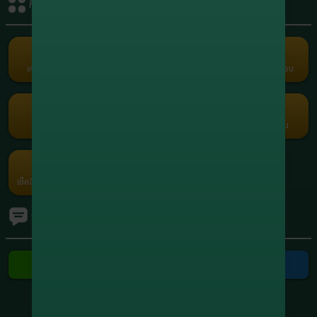
กิจกรรมรับเครดิต
+2,003,581.00
8
xxxxxx3004
สล็อต
+1,883,934.00
9
xxxxxx2686
สล็อต
เครดิตฟรี
คืนยอดเสีย
คอมมิชชั่น
แนะนำเพื่อน
Term and Conditions
+1,690,788.80
10
xxxxxx8880
Copyright © 2026 Godgaming168 All Rights Reserved.
สล็อต
เว็บตรง เกมครบ Godgaming168 มั่นคง ปลอดภัย ไม่ล็อคยูส ฝากถอนเร็ว
สล็อต บาคาร่า บอล หวย ออนไลน์ 24 ชั่วโมง
กงล้อ
รับแต้มฟรี
กรอกโค้ด
โปรโมชัน
ค่ายเกม
เช็คอินประจำวัน
Ranking
ทัวร์นาเมนต์
ติดต่อเรา
ติดต่อ Line
ติดต่อ Telegram