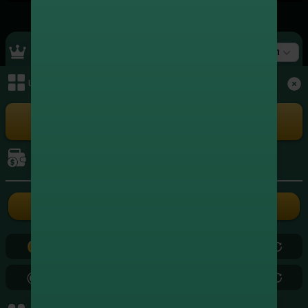
Top Ranking
สล็อต
เมนูหลัก
+4,341,840.00
1
xxxxxx3839
สล็อต
+4,009,385.00
2
xxxxxx8724
เล่นเกม
สล็อต
+2,794,658.00
3
xxxxxx5262
สล็อต
การเงิน
+2,778,979.84
4
xxxxxx0568
สล็อต
ฝากเงิน
ถอนเงิน
+2,127,280.64
5
xxxxxx0558
สล็อต
0.00
0.00
+2,103,522.00
6
xxxxxx7416
สล็อต
0.00
0.00
+2,098,817.00
7
xxxxxx3004
สล็อต