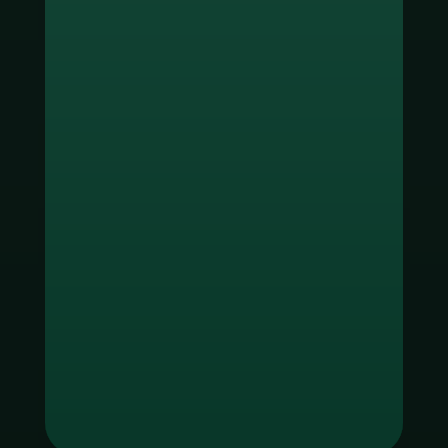
ช่องทางชำระเงิน