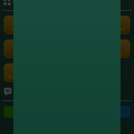
กิจกรรมรับเครดิต
+2,097,615.10
8
xxxxxx5799
สล็อต
+1,977,323.00
9
xxxxxx2686
สล็อต
เครดิตฟรี
คืนยอดเสีย
คอมมิชชั่น
แนะนำเพื่อน
Term and Conditions
+1,851,804.30
10
xxxxxx5664
Copyright © 2026 Godgaming168 All Rights Reserved.
สล็อต
เว็บตรง เกมครบ Godgaming168 มั่นคง ปลอดภัย ไม่ล็อคยูส ฝากถอนเร็ว
สล็อต บาคาร่า บอล หวย ออนไลน์ 24 ชั่วโมง
กงล้อ
รับแต้มฟรี
กรอกโค้ด
โปรโมชัน
ค่ายเกม
เช็คอินประจำวัน
Ranking
ทัวร์นาเมนต์
ติดต่อเรา
ติดต่อ Line
ติดต่อ Telegram