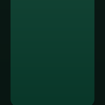
ช่องทางชำระเงิน