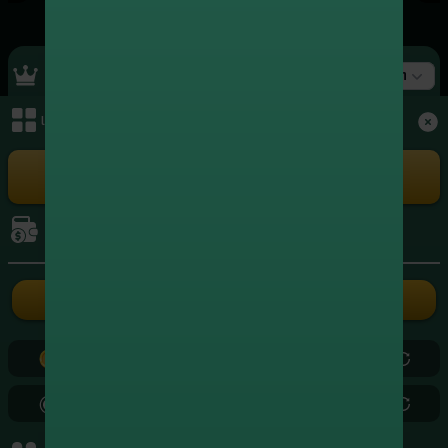
Top Ranking
สล็อต
เมนูหลัก
+4,089,838.50
1
xxxxxx3839
สล็อต
+3,240,653.00
2
xxxxxx5262
เล่นเกม
สล็อต
+2,778,979.84
3
xxxxxx0568
สล็อต
การเงิน
+2,324,549.00
4
xxxxxx8724
สล็อต
ฝากเงิน
ถอนเงิน
+2,278,089.10
5
xxxxxx5799
สล็อต
0.00
0.00
+2,165,493.64
6
xxxxxx0558
สล็อต
0.00
0.00
+2,029,934.00
7
xxxxxx7416
สล็อต