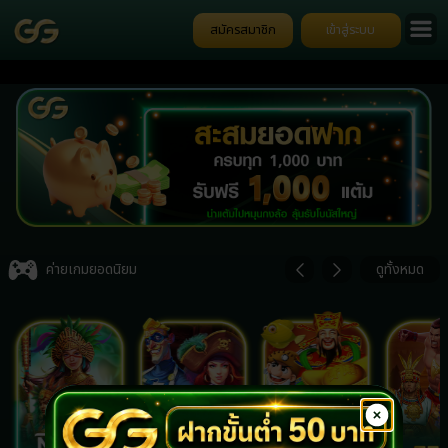
สมัครสมาชิก
เข้าสู่ระบบ
G
ป
Item
4
ค่ายเกมยอดนิยม
ดูทั้งหมด
of
7