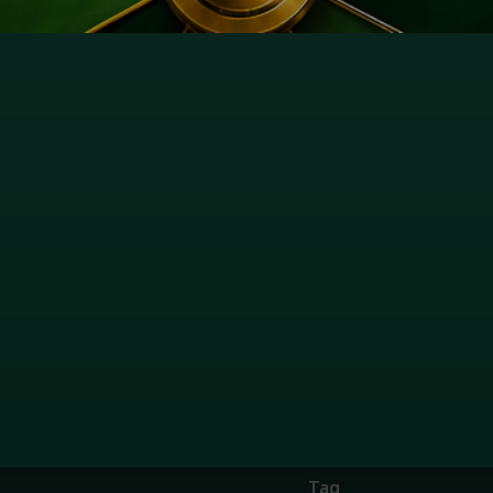
All Rights
คง ปลอดภัย ไม่ล็อค
ย ออนไลน์ 24 ชั่วโมง
Tag