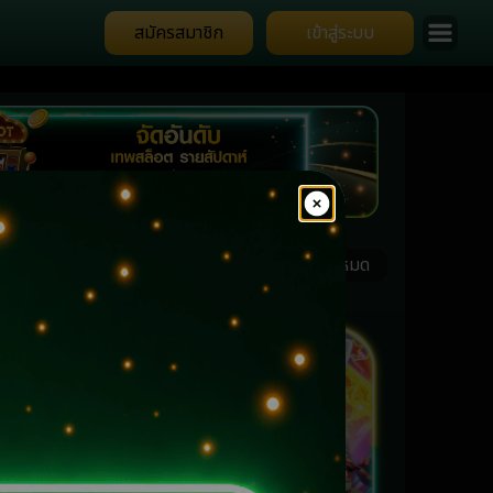
สมัครสมาชิก
เข้าสู่ระบบ
ดูทั้งหมด