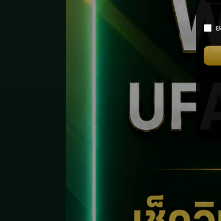
กีฬา
ย
ต
เกมฮิต
เกมฮิต
LALIKA
ONEBX
S
Top Ranking