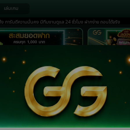
เล่นเกม
ทีมงานดูแล 24 ชั่วโมง ฝากง่าย ถอนได้จริง