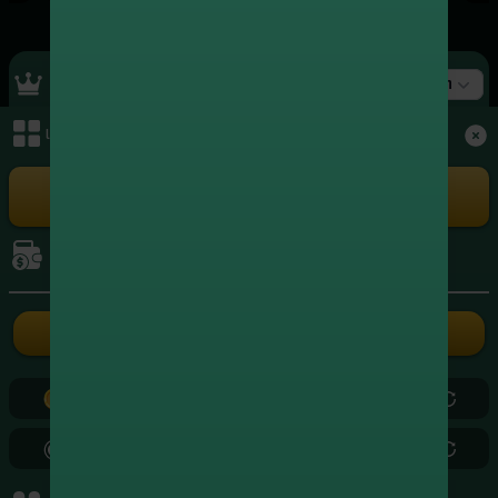
Top Ranking
สล็อต
เมนูหลัก
+4,325,163.00
1
xxxxxx3839
สล็อต
+4,009,385.00
2
xxxxxx8724
เล่นเกม
สล็อต
+2,794,658.00
3
xxxxxx5262
สล็อต
การเงิน
+2,778,979.84
4
xxxxxx0568
สล็อต
ฝากเงิน
ถอนเงิน
+2,128,907.10
5
xxxxxx5799
สล็อต
0.00
0.00
+2,127,280.64
6
xxxxxx0558
สล็อต
0.00
0.00
+2,107,818.00
7
xxxxxx7416
สล็อต