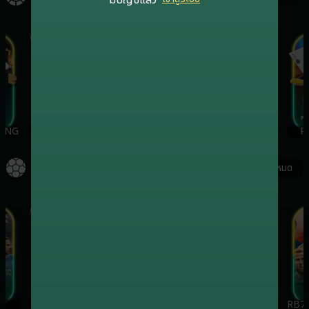
เกมฮิต
เกมฮิต
ING
EVOLUTION
SA
RB7CASINO
PR
กีฬา
ดูทั้งหมด
เกมฮิต
เกมฮิต
เกมฮิต
ONEBX
SBO
SABA
RB7