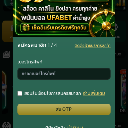
NAGA
REDTIGER
JOKER
JILI
Item
12
of
สล็อต
คาสิโน
กีฬา
ยิงปลา
แทงหวย
22
สมัครสมาชิก
1 / 4
ติดต่อฝ่ายบริการลูกค้า
สล็อต
ดูทั้งหมด
เบอร์โทรศัพท์
เกมฮิต
เกมฮิต
เกมฮ
ยอมรับเงื่อนไขการสมัครสมาชิก
อ่านเพิ่มเติม
ส่ง OTP
RSG
PRAGMATICPLAY
JOKER
DRA
คาสิโน
ดูทั้งหมด
มีบัญชีแล้ว
เข้าสู่ระบบ