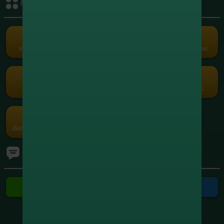
กิจกรรมรับเครดิต
+2,041,061.64
8
xxxxxx0558
สล็อต
+1,937,654.00
9
xxxxxx2686
สล็อต
เครดิตฟรี
คืนยอดเสีย
คอมมิชชั่น
แนะนำเพื่อน
Term and Conditions
+1,836,989.30
10
xxxxxx5664
Copyright © 2026 Godgaming168 All Rights Reserved.
สล็อต
เว็บตรง เกมครบ Godgaming168 มั่นคง ปลอดภัย ไม่ล็อคยูส ฝากถอนเร็ว
สล็อต บาคาร่า บอล หวย ออนไลน์ 24 ชั่วโมง
กงล้อ
รับแต้มฟรี
กรอกโค้ด
โปรโมชัน
ค่ายเกม
เช็คอินประจำวัน
Ranking
ทัวร์นาเมนต์
ติดต่อเรา
ติดต่อ Line
ติดต่อ Telegram