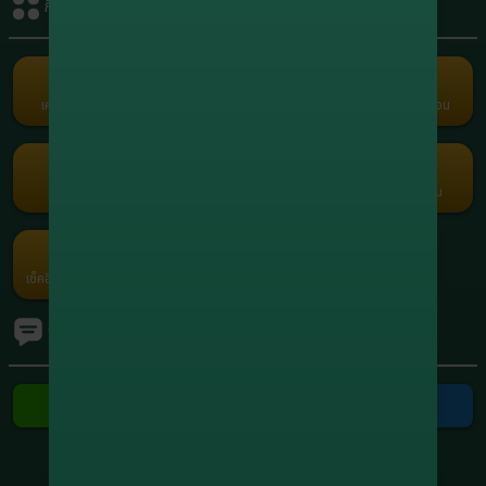
กิจกรรมรับเครดิต
+1,993,903.00
8
xxxxxx3004
สล็อต
+1,883,934.00
9
xxxxxx2686
สล็อต
เครดิตฟรี
คืนยอดเสีย
คอมมิชชั่น
แนะนำเพื่อน
Term and Conditions
+1,690,788.80
10
xxxxxx8880
Copyright © 2026 Godgaming168 All Rights Reserved.
สล็อต
เว็บตรง เกมครบ Godgaming168 มั่นคง ปลอดภัย ไม่ล็อคยูส ฝากถอนเร็ว
สล็อต บาคาร่า บอล หวย ออนไลน์ 24 ชั่วโมง
กงล้อ
รับแต้มฟรี
กรอกโค้ด
โปรโมชัน
ค่ายเกม
เช็คอินประจำวัน
Ranking
ทัวร์นาเมนต์
ติดต่อเรา
ติดต่อ Line
ติดต่อ Telegram