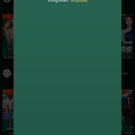
เกมฮิต
เกมฮิต
เกมฮิต
DREAMGAMING
EVOLUTION
SA
RB7CASI
กีฬา
ดูทั้งหมด
เกมฮิต
เกมฮิต
เกมฮิต
เกมฮิต
LALIKA
ONEBX
SBO
SABA