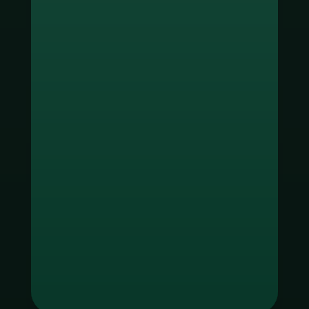
ช่องทางชำระเงิน