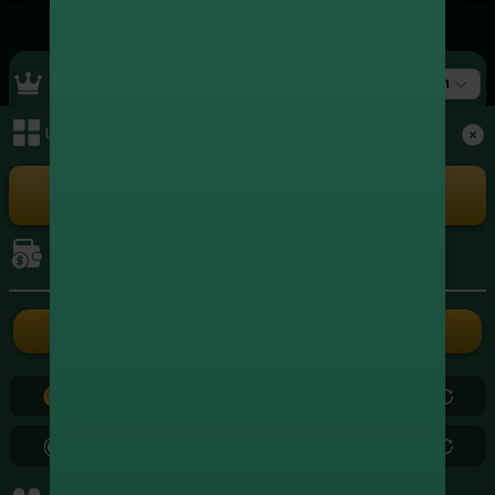
Top Ranking
สล็อต
เมนูหลัก
+4,051,388.50
1
xxxxxx3839
สล็อต
+3,207,598.00
2
xxxxxx5262
เล่นเกม
สล็อต
+2,778,979.84
3
xxxxxx0568
สล็อต
การเงิน
+2,311,313.10
4
xxxxxx5799
สล็อต
ฝากเงิน
ถอนเงิน
+2,273,119.00
5
xxxxxx8724
สล็อต
0.00
0.00
+2,204,031.64
6
xxxxxx0558
สล็อต
0.00
0.00
+2,029,934.00
7
xxxxxx7416
สล็อต