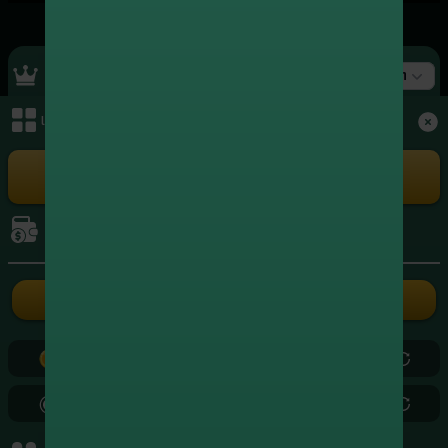
Top Ranking
สล็อต
เมนูหลัก
+4,110,185.00
1
xxxxxx3839
สล็อต
+3,290,605.00
2
xxxxxx5262
เล่นเกม
สล็อต
+2,778,979.84
3
xxxxxx0568
สล็อต
การเงิน
+2,304,737.00
4
xxxxxx8724
สล็อต
ฝากเงิน
ถอนเงิน
+2,234,245.10
5
xxxxxx5799
สล็อต
0.00
0.00
+2,121,394.00
6
xxxxxx7416
สล็อต
0.00
0.00
+2,087,617.00
7
xxxxxx3004
สล็อต