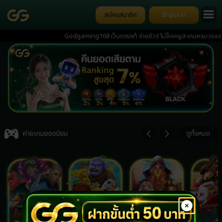
สมัครสมาชิก
เข้าสู่ระบบ
Godgaming168 เว็บตรงแท้ จ่ายชัวร์ ไม่ล็อคยูส เกมครบวงจร สล็อต บ
ป๊อกเด้ง การันตีความมั่นคง มีทีมงานดูแล 24 ชั่วโมง ฝากง่าย ถอนได้จริ
Item
3
ค่ายเกมยอดนิยม
ดูทั้งหมด
of
7