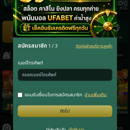
NOLIMIT
FACHAI
PRAGMATICPLAY
PGS
Item
7
of
สล็อต
คาสิโน
กีฬา
ยิงปลา
แทงหวย
22
สมัครสมาชิก
1 / 3
ติดต่อฝ่ายบริการลูกค้า
สล็อต
ดูทั้งหมด
เบอร์โทรศัพท์
เกมฮิต
เกมฮิต
เกมฮิต
ยอมรับเงื่อนไขการสมัครสมาชิก
อ่านเพิ่มเติม
ถัดไป
JILI
RSG
PRAGMATICPLAY
JOKER
คาสิโน
ดูทั้งหมด
มีบัญชีแล้ว
เข้าสู่ระบบ