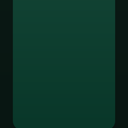
ช่องทางชำระเงิน