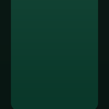
ช่องทางชำระเงิน