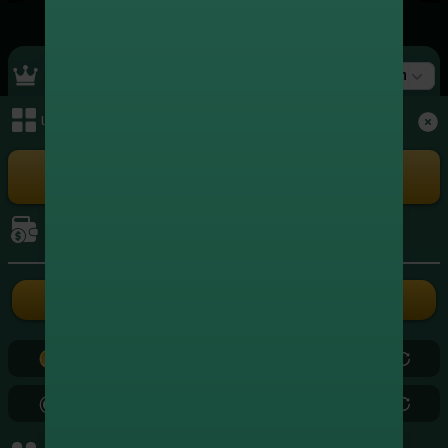
Top Ranking
สล็อต
เมนูหลัก
+4,087,353.50
1
xxxxxx3839
สล็อต
+3,207,598.00
2
xxxxxx5262
เล่นเกม
สล็อต
+2,778,979.84
3
xxxxxx0568
สล็อต
การเงิน
+2,282,838.70
4
xxxxxx5799
สล็อต
ฝากเงิน
ถอนเงิน
+2,273,119.00
5
xxxxxx8724
สล็อต
0.00
0.00
+2,185,400.59
6
xxxxxx0558
สล็อต
0.00
0.00
+1,986,144.00
7
xxxxxx7416
สล็อต