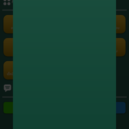
กิจกรรมรับเครดิต
+2,007,061.64
8
xxxxxx0558
สล็อต
+1,883,934.00
9
xxxxxx2686
สล็อต
เครดิตฟรี
คืนยอดเสีย
คอมมิชชั่น
แนะนำเพื่อน
Term and Conditions
+1,836,989.30
10
xxxxxx5664
Copyright © 2026 Godgaming168 All Rights Reserved.
สล็อต
เว็บตรง เกมครบ Godgaming168 มั่นคง ปลอดภัย ไม่ล็อคยูส ฝากถอนเร็ว
สล็อต บาคาร่า บอล หวย ออนไลน์ 24 ชั่วโมง
กงล้อ
รับแต้มฟรี
กรอกโค้ด
โปรโมชัน
ค่ายเกม
เช็คอินประจำวัน
Ranking
ทัวร์นาเมนต์
ติดต่อเรา
ติดต่อ Line
ติดต่อ Telegram