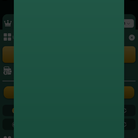
Top Ranking
สล็อต
เมนูหลัก
+4,110,185.00
1
xxxxxx3839
สล็อต
+3,290,605.00
2
xxxxxx5262
เล่นเกม
สล็อต
+2,778,979.84
3
xxxxxx0568
สล็อต
การเงิน
+2,304,737.00
4
xxxxxx8724
สล็อต
ฝากเงิน
ถอนเงิน
+2,234,245.10
5
xxxxxx5799
สล็อต
0.00
0.00
+2,117,812.00
6
xxxxxx7416
สล็อต
0.00
0.00
+2,087,617.00
7
xxxxxx3004
สล็อต