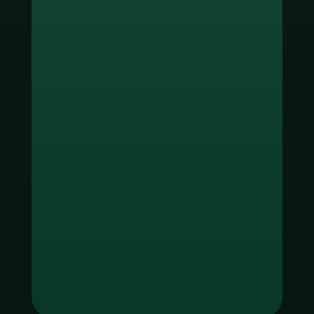
ช่องทางชำระเงิน