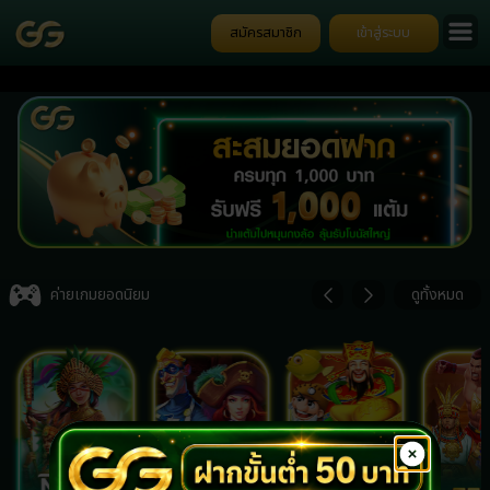
สมัครสมาชิก
เข้าสู่ระบบ
Go
ป๊
Item
4
ค่ายเกมยอดนิยม
ดูทั้งหมด
of
7