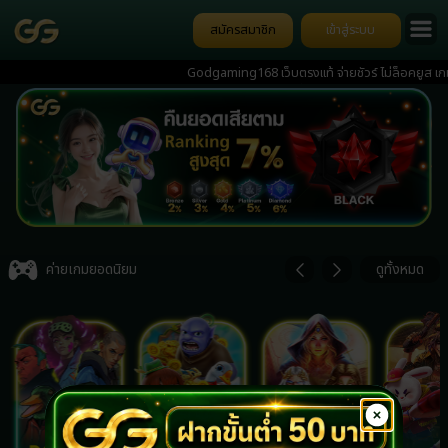
สมัครสมาชิก
เข้าสู่ระบบ
Godgaming168 เว็บตรงแท้ จ่ายชัวร์ ไม่ล็อคยูส เกมครบว
ป๊อกเด้ง การันตีความมั่นคง มีทีมงานดูแล 24 ชั่วโมง ฝากง่
Item
3
ค่ายเกมยอดนิยม
ดูทั้งหมด
of
7