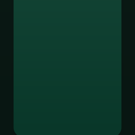
ช่องทางชำระเงิน