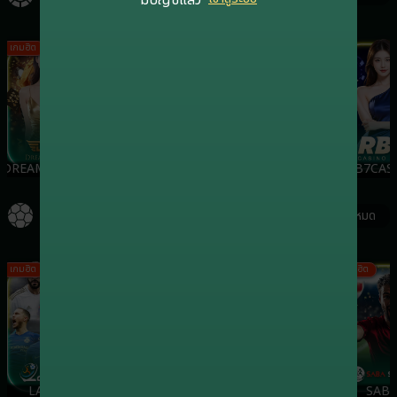
เกมฮิต
เกมฮิต
เกมฮิต
DREAMGAMING
EVOLUTION
SA
RB7CAS
กีฬา
ดูทั้งหมด
เกมฮิต
เกมฮิต
เกมฮิต
เกมฮิต
LALIKA
ONEBX
SBO
SABA