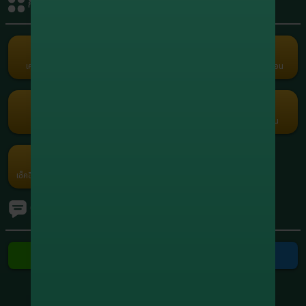
กิจกรรมรับเครดิต
+1,753,893.00
8
xxxxxx3004
สล็อต
+1,749,071.80
9
xxxxxx8880
สล็อต
เครดิตฟรี
คืนยอดเสีย
คอมมิชชั่น
แนะนำเพื่อน
Term and Conditions
+1,612,970.75
10
xxxxxx9497
Copyright © 2026 Godgaming168 All Rights Reserved.
สล็อต
เว็บตรง เกมครบ Godgaming168 มั่นคง ปลอดภัย ไม่ล็อคยูส ฝากถอนเร็ว
สล็อต บาคาร่า บอล หวย ออนไลน์ 24 ชั่วโมง
กงล้อ
รับแต้มฟรี
กรอกโค้ด
โปรโมชัน
ค่ายเกม
เช็คอินประจำวัน
Ranking
ทัวร์นาเมนต์
ติดต่อเรา
ติดต่อ Line
ติดต่อ Telegram