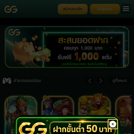
สมัครสมาชิก
เข้าสู่ระบบ
ป
Item
4
ค่ายเกมยอดนิยม
ดูทั้งหมด
of
7