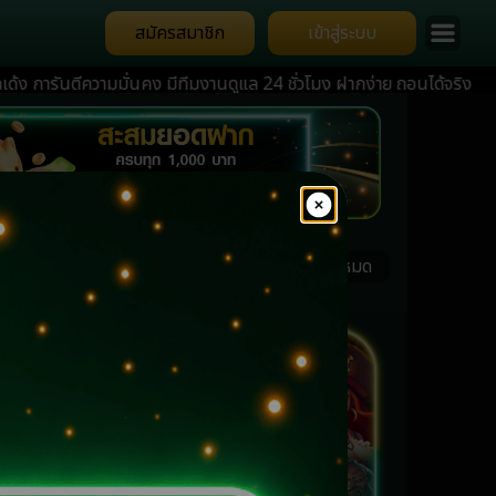
สมัครสมาชิก
เข้าสู่ระบบ
มีทีมงานดูแล 24 ชั่วโมง ฝากง่าย ถอนได้จริง
ดูทั้งหมด