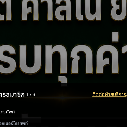
PRAGMATICPLAY
JOKER
เกมฮิต
ครสมาชิก
ติดต่อฝ่ายบริการล
1 / 3
โทรศัพท์
SA
RB7CASINO