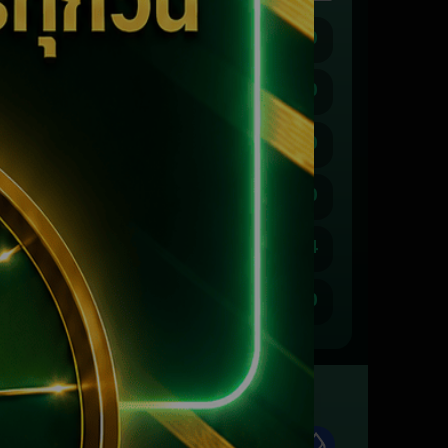
+2,304,737.00
สล็อต
+2,234,245.10
สล็อต
+2,121,394.00
สล็อต
+2,087,617.00
สล็อต
+2,041,061.64
สล็อต
+1,928,112.00
สล็อต
+1,836,989.30
สล็อต
ช่องทางชำระเงิน