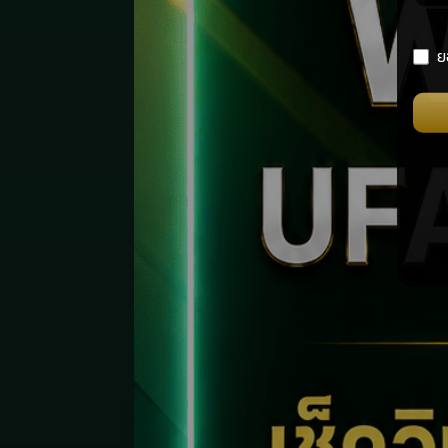
กีฬา
ย
เกมฮิต
เกมฮิต
A
LALIKA
ONEBX
Top Ranking