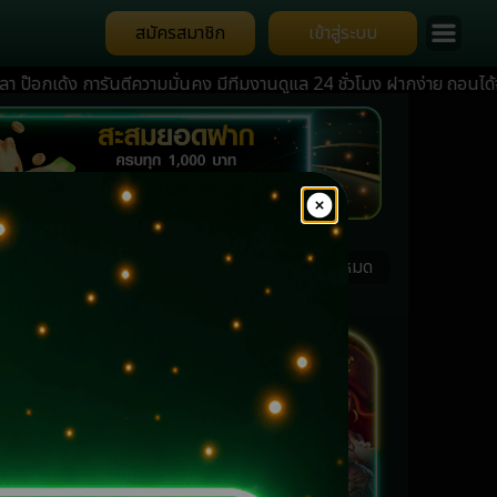
สมัครสมาชิก
เข้าสู่ระบบ
รันตีความมั่นคง มีทีมงานดูแล 24 ชั่วโมง ฝากง่าย ถอนได้จริง
ดูทั้งหมด