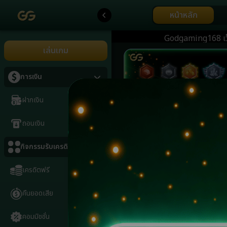
หน้าหลัก
หน้าหลัก
Godgaming168 เว็บตรงแท้ จ่ายชั
เล่นเกม
การเงิน
ฝากเงิน
Item
3
ค่ายเกมยอดนิยม
ถอนเงิน
of
7
กิจกรรมรับเครดิต
เครดิตฟรี
คืนยอดเสีย
คอมมิชชั่น