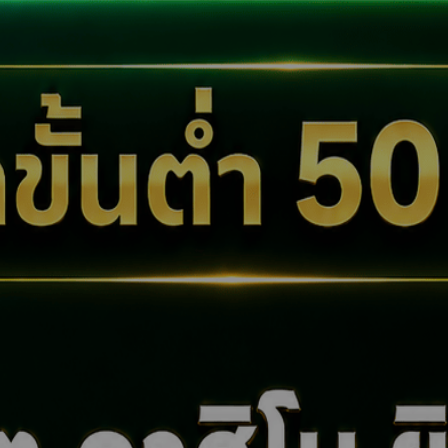
FACHAI
PRAGMATICPLAY
PGSLOT
กีฬา
ยิงปลา
แทงหวย
ป๊อกเด้ง
เกมฮิต
เกมฮิต