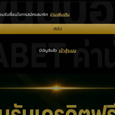
อมรับเงื่อนไขการสมัครสมาชิก
อ่านเพิ่มเติม
ถัดไป
เกมฮิต
เกมฮิต
เข้าสู่ระบบ
มีบัญชีแล้ว
SBO
SABA