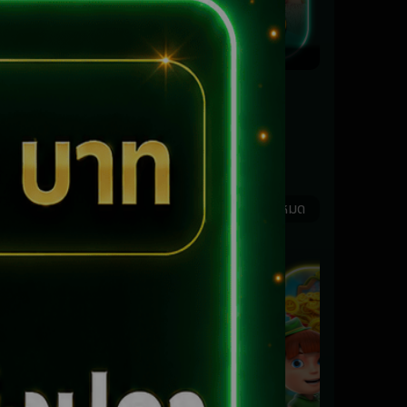
JILI
CQ9
SAB
ดูทั้งหมด