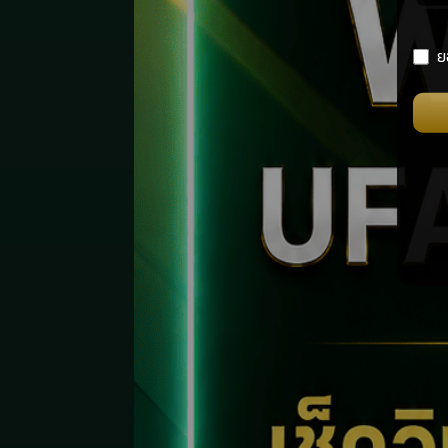
กีฬา
ย
ฮิต
เกมฮิต
เกมฮิต
LALIKA
ONEBX
Top Ranking