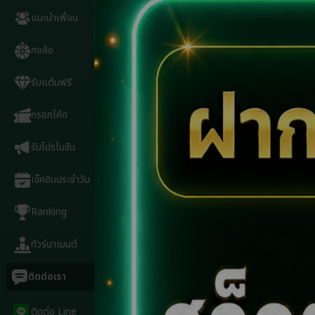
แนะนำเพื่อน
AI
PRAGMATICPLAY
PGSLOT
กงล้อ
Item
รับแต้มฟรี
11
of
กรอกโค้ด
สล็อต
คาสิโน
22
รับโปรโมชัน
สล็อต
เช็คอินประจำวัน
ฮิต
เกมฮิต
Ranking
ทัวร์นาเมนต์
ติดต่อเรา
ติดต่อ Line