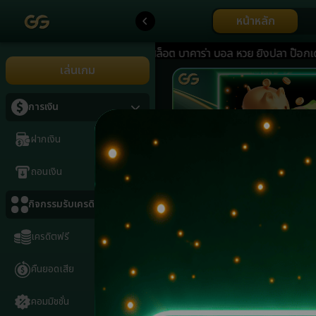
หน้าหลัก
หน้าหลัก
ยูส เกมครบวงจร สล็อต บาคาร่า บอล หวย ยิงปลา ป๊อกเด้ง การันตีความมั
เล่นเกม
การเงิน
ฝากเงิน
Item
4
ค่ายเกมยอดนิยม
ถอนเงิน
of
7
กิจกรรมรับเครดิต
เครดิตฟรี
คืนยอดเสีย
คอมมิชชั่น