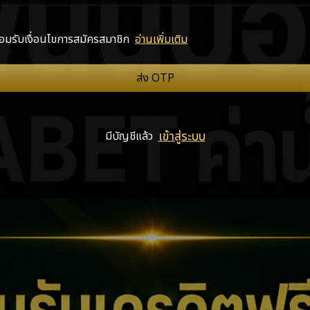
อมรับเงื่อนไขการสมัครสมาชิก
อ่านเพิ่มเติม
ส่ง OTP
เกมฮิต
เข้าสู่ระบบ
มีบัญชีแล้ว
SBO
SABA
RB7SPORTBO