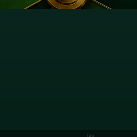
All Rights
คง ปลอดภัย ไม่ล็อค
ย ออนไลน์ 24 ชั่วโมง
Tag