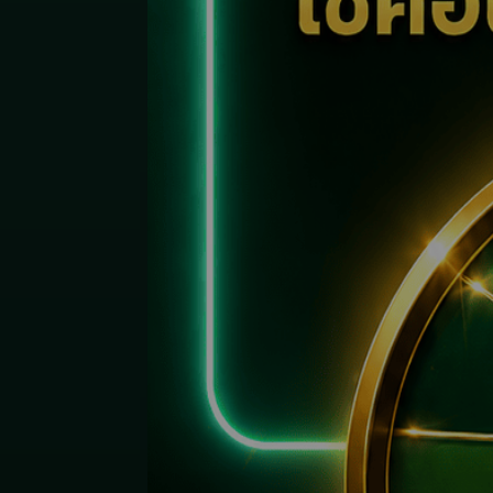
xxxxxx3839
xxxxxx8724
xxxxxx5262