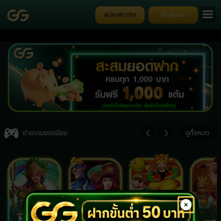
สมัครสมาชิก
เข้าสู่ระบบ
Go
ป๊
Item
4
ค่ายเกมยอดนิยม
ดูทั้งหมด
of
7