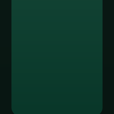
ช่องทางชำระเงิน