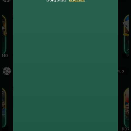
เกมฮิต
เกมฮิต
ING
EVOLUTION
SA
RB7CASINO
PR
กีฬา
ดูทั้งหมด
เกมฮิต
เกมฮิต
เกมฮิต
ONEBX
SBO
SABA
RB7