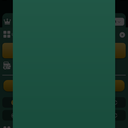
Top Ranking
สล็อต
เมนูหลัก
+4,031,386.00
1
xxxxxx3839
สล็อต
+3,117,125.00
2
xxxxxx5262
เล่นเกม
สล็อต
+2,778,979.84
3
xxxxxx0568
สล็อต
การเงิน
+2,304,737.00
4
xxxxxx8724
สล็อต
ฝากเงิน
ถอนเงิน
+2,186,795.10
5
xxxxxx5799
สล็อต
0.00
0.00
+2,116,012.00
6
xxxxxx7416
สล็อต
0.00
0.00
+2,041,061.64
7
xxxxxx0558
สล็อต