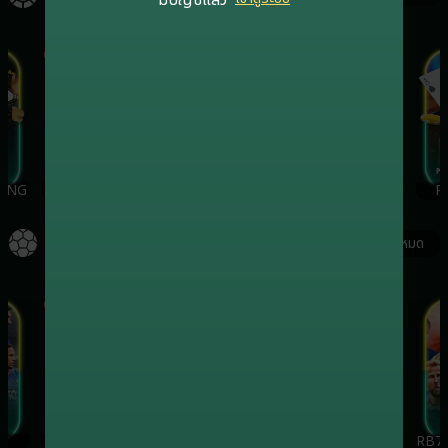
เกมฮิต
เกมฮิต
ING
EVOLUTION
SA
RB7CASINO
PR
กีฬา
ดูทั้งหมด
เกมฮิต
เกมฮิต
เกมฮิต
ONEBX
SBO
SABA
RB7