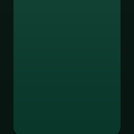
ช่องทางชำระเงิน