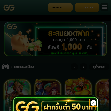
สมัครสมาชิก
เข้าสู่ระบบ
G
ป
Item
4
ค่ายเกมยอดนิยม
ดูทั้งหมด
of
7