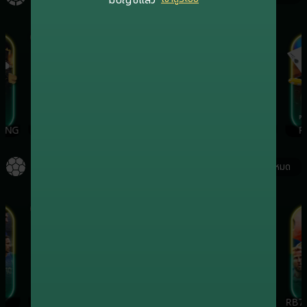
เกมฮิต
เกมฮิต
ING
EVOLUTION
SA
RB7CASINO
PR
กีฬา
ดูทั้งหมด
เกมฮิต
เกมฮิต
เกมฮิต
ONEBX
SBO
SABA
RB7