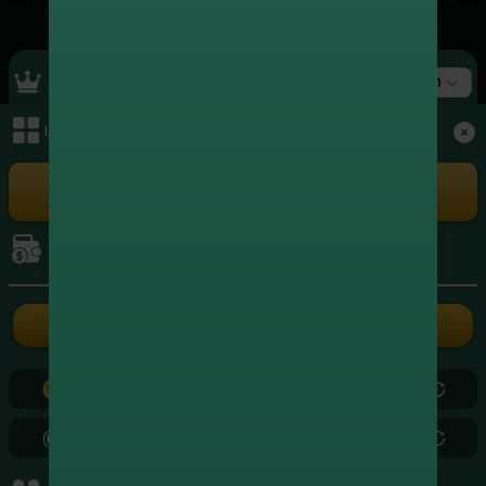
Top Ranking
สล็อต
เมนูหลัก
+4,087,353.50
1
xxxxxx3839
สล็อต
+3,207,598.00
2
xxxxxx5262
เล่นเกม
สล็อต
+2,778,979.84
3
xxxxxx0568
สล็อต
การเงิน
+2,282,838.70
4
xxxxxx5799
สล็อต
ฝากเงิน
ถอนเงิน
+2,273,119.00
5
xxxxxx8724
สล็อต
0.00
0.00
+2,188,588.59
6
xxxxxx0558
สล็อต
0.00
0.00
+1,986,144.00
7
xxxxxx7416
สล็อต